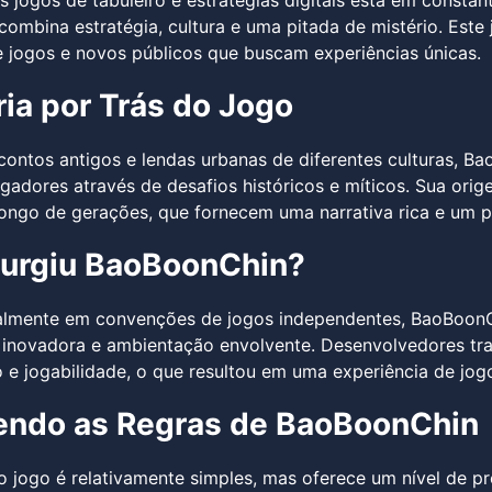
s jogos de tabuleiro e estratégias digitais está em constan
combina estratégia, cultura e uma pitada de mistério. Este
e jogos e novos públicos que buscam experiências únicas.
ria por Trás do Jogo
contos antigos e lendas urbanas de diferentes culturas, 
ogadores através de desafios históricos e míticos. Sua orig
ongo de gerações, que fornecem uma narrativa rica e um p
urgiu BaoBoonChin?
ialmente em convenções de jogos independentes, BaoBoonC
inovadora e ambientação envolvente. Desenvolvedores trab
o e jogabilidade, o que resultou em uma experiência de jogo
endo as Regras de BaoBoonChin
 jogo é relativamente simples, mas oferece um nível de 