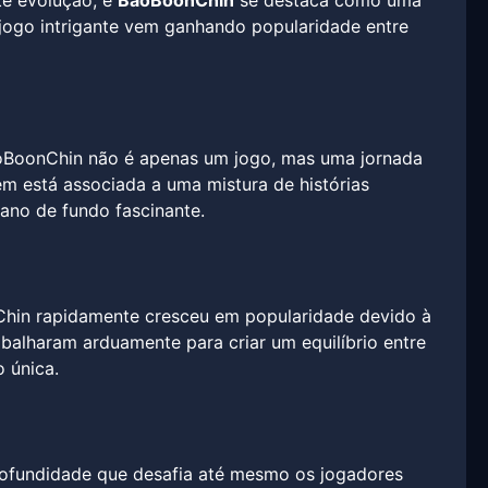
te evolução, e
BaoBoonChin
se destaca como uma
 jogo intrigante vem ganhando popularidade entre
BaoBoonChin não é apenas um jogo, mas uma jornada
em está associada a uma mistura de histórias
ano de fundo fascinante.
hin rapidamente cresceu em popularidade devido à
alharam arduamente para criar um equilíbrio entre
 única.
profundidade que desafia até mesmo os jogadores