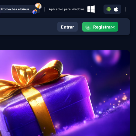
Promoções e bônus
Aplicativo para Windows
+
Entrar
Registrar<