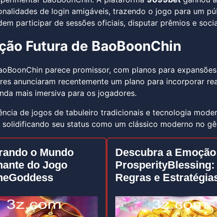
ionalidades de login amigáveis, trazendo o jogo para um p
em participar de sessões oficiais, disputar prêmios e soc
ção Futura de BaoBoonChin
aoBoonChin parece promissor, com planos para expansões te
es anunciaram recentemente um plano para incorporar re
inda mais imersiva para os jogadores.
ncia de jogos de tabuleiro tradicionais e tecnologia mode
solidificando seu status como um clássico moderno no gên
rando o Mundo
Descubra a Emoção
nante do Jogo
ProsperityBlessing:
neGoddess
Regras e Estratégia