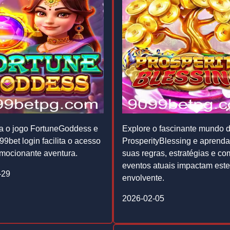
a o jogo FortuneGoddess e
Explore o fascinante mundo 
9bet login facilita o acesso
ProsperityBlessing e aprenda
mocionante aventura.
suas regras, estratégias e co
eventos atuais impactam este
-29
envolvente.
2026-02-05