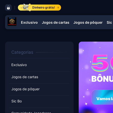
barra de controle 9099bet login
Dinheiro grátis!
Exclusivo
Jogos de cartas
Jogos de pôquer
Sic
navegação 9099bet login
Categorias
Exclusivo
BÔNU
Jogos de cartas
Jogos de pôquer
Vamos l
Sic Bo