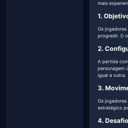
mais experien
1. Objeti
Os jogadores 
progredir. O 
2. Config
A partida com
personagem ún
igual a outra.
3. Movim
Os jogadores
estratégico 
4. Desafi