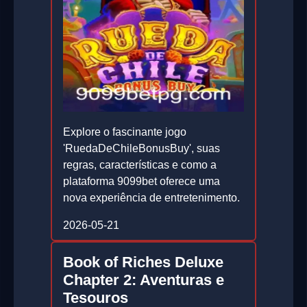
Explore o fascinante jogo
'RuedaDeChileBonusBuy', suas
regras, características e como a
plataforma 9099bet oferece uma
nova experiência de entretenimento.
2026-05-21
Book of Riches Deluxe
Chapter 2: Aventuras e
Tesouros