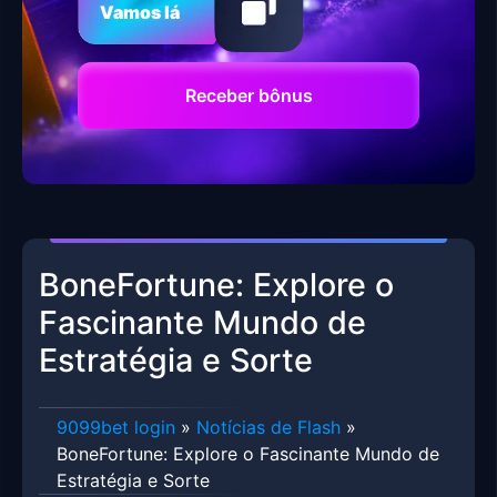
Vamos lá
Receber bônus
BoneFortune: Explore o
Fascinante Mundo de
Estratégia e Sorte
9099bet login
»
Notícias de Flash
»
BoneFortune: Explore o Fascinante Mundo de
Estratégia e Sorte