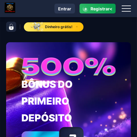
+
Entrar
Registrar<
navegação 9099bet login
barra de controle 9099bet login
Dinheiro grátis!
BÔNUS DO
PRIMEIRO
DEPÓSITO