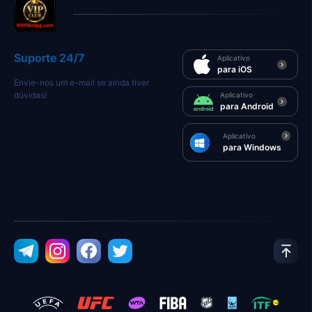
Suporte 24/7
Aplicativo
para iOS
Envie-nos um e-mail se ainda tiver
dúvidas!
Aplicativo
para Android
Aplicativo
para Windows