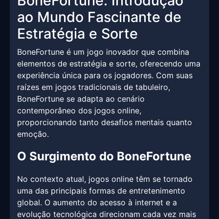
BoneFortune: Introdução
ao Mundo Fascinante de
Estratégia e Sorte
BoneFortune é um jogo inovador que combina
elementos de estratégia e sorte, oferecendo uma
experiência única para os jogadores. Com suas
raízes em jogos tradicionais de tabuleiro,
BoneFortune se adapta ao cenário
contemporâneo dos jogos online,
proporcionando tanto desafios mentais quanto
emoção.
O Surgimento do BoneFortune
No contexto atual, jogos online têm se tornado
uma das principais formas de entretenimento
global. O aumento do acesso à internet e a
evolução tecnológica direcionam cada vez mais