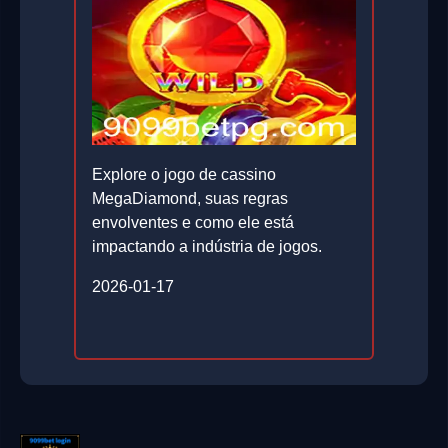
Explore o jogo de cassino
MegaDiamond, suas regras
envolventes e como ele está
impactando a indústria de jogos.
2026-01-17