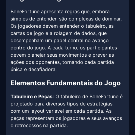
BoneFortune apresenta regras que, embora
simples de entender, são complexas de dominar.
Os jogadores devem entender o tabuleiro, as
cartas de jogo e a rolagem de dados, que
desempenham um papel central no avanço
dentro do jogo. A cada turno, os participantes
devem planejar seus movimentos e prever as
ações dos oponentes, tornando cada partida
única e desafiadora.
Elementos Fundamentais do Jogo
Tabuleiro e Peças:
O tabuleiro de BoneFortune é
projetado para diversos tipos de estratégias,
com um layout variável em cada partida. As
peças representam os jogadores e seus avanços
e retrocessos na partida.