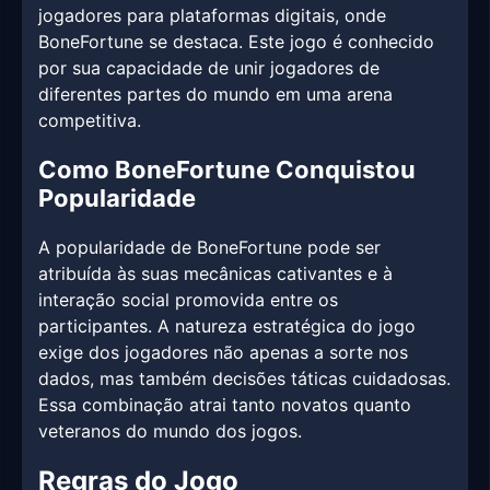
jogadores para plataformas digitais, onde
BoneFortune se destaca. Este jogo é conhecido
por sua capacidade de unir jogadores de
diferentes partes do mundo em uma arena
competitiva.
Como BoneFortune Conquistou
Popularidade
A popularidade de BoneFortune pode ser
atribuída às suas mecânicas cativantes e à
interação social promovida entre os
participantes. A natureza estratégica do jogo
exige dos jogadores não apenas a sorte nos
dados, mas também decisões táticas cuidadosas.
Essa combinação atrai tanto novatos quanto
veteranos do mundo dos jogos.
Regras do Jogo