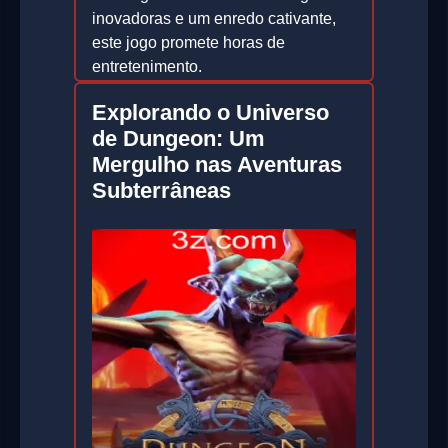
inovadoras e um enredo cativante,
este jogo promete horas de
entretenimento.
2026-05-08
Explorando o Universo
de Dungeon: Um
Mergulho nas Aventuras
Subterrâneas