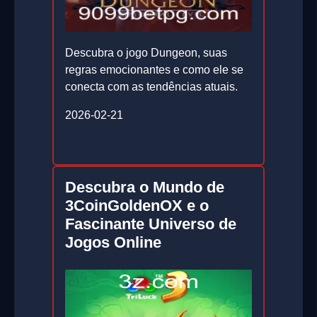
Descubra o jogo Dungeon, suas
regras emocionantes e como ele se
conecta com as tendências atuais.
2026-02-21
Descubra o Mundo de
3CoinGoldenOX e o
Fascinante Universo de
Jogos Online