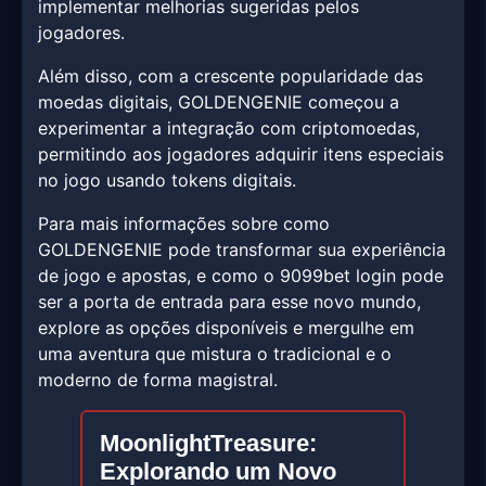
implementar melhorias sugeridas pelos
jogadores.
Além disso, com a crescente popularidade das
moedas digitais, GOLDENGENIE começou a
experimentar a integração com criptomoedas,
permitindo aos jogadores adquirir itens especiais
no jogo usando tokens digitais.
Para mais informações sobre como
GOLDENGENIE pode transformar sua experiência
de jogo e apostas, e como o 9099bet login pode
ser a porta de entrada para esse novo mundo,
explore as opções disponíveis e mergulhe em
uma aventura que mistura o tradicional e o
moderno de forma magistral.
MoonlightTreasure:
Explorando um Novo