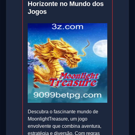
Horizonte no Mundo dos
Jogos
Descubra o fascinante mundo de
MoonlightTreasure, um jogo
envolvente que combina aventura,
estratégia e diversão. Com regras