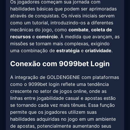
Os jogadores começam sua jornada com
habilidades básicas que podem ser aprimoradas
através de conquistas. Os níveis iniciais servem
como um tutorial, introduzindo-os a diferentes
mecânicas do jogo, como
combate
,
coleta de
recursos
e
comércio
. À medida que avançam, as
missões se tornam mais complexas, exigindo
uma combinação de
estratégia
e
criatividade
.
Conexão com 9099bet Login
A integração de GOLDENGENIE com plataformas
como o 9099bet login reflete uma tendência
crescente no setor de jogos online, onde as
linhas entre jogabilidade casual e apostas estão
se tornando cada vez mais tênues. Essa função
permite que os jogadores utilizem suas
habilidades adquiridas no jogo em um ambiente
de apostas, potencialmente aumentando seus