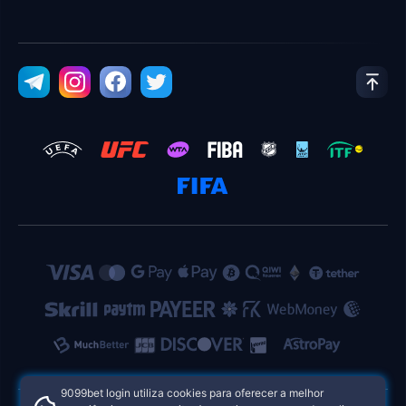
9099bet login utiliza cookies para oferecer a melhor