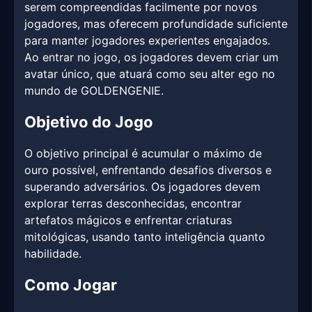
serem compreendidas facilmente por novos
jogadores, mas oferecem profundidade suficiente
para manter jogadores experientes engajados.
Ao entrar no jogo, os jogadores devem criar um
avatar único, que atuará como seu alter ego no
mundo de GOLDENGENIE.
Objetivo do Jogo
O objetivo principal é acumular o máximo de
ouro possível, enfrentando desafios diversos e
superando adversários. Os jogadores devem
explorar terras desconhecidas, encontrar
artefatos mágicos e enfrentar criaturas
mitológicas, usando tanto inteligência quanto
habilidade.
Como Jogar