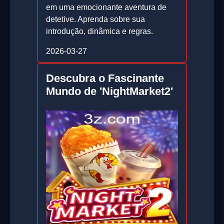
em uma emocionante aventura de
detetive. Aprenda sobre sua
introdução, dinâmica e regras.
2026-03-27
Descubra o Fascinante
Mundo de 'NightMarket2'