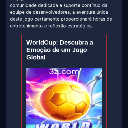
comunidade dedicada e suporte contínuo da
equipe de desenvolvedores, a aventura única
deste jogo certamente proporcionará horas de
entretenimento e reflexão estratégica.
WorldCup: Descubra a
Emoção de um Jogo
Global