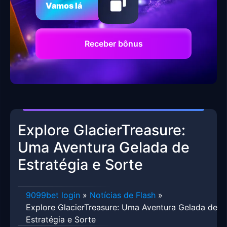
Vamos lá
Receber bônus
Explore GlacierTreasure:
Uma Aventura Gelada de
Estratégia e Sorte
9099bet login
»
Notícias de Flash
»
Explore GlacierTreasure: Uma Aventura Gelada de
Estratégia e Sorte