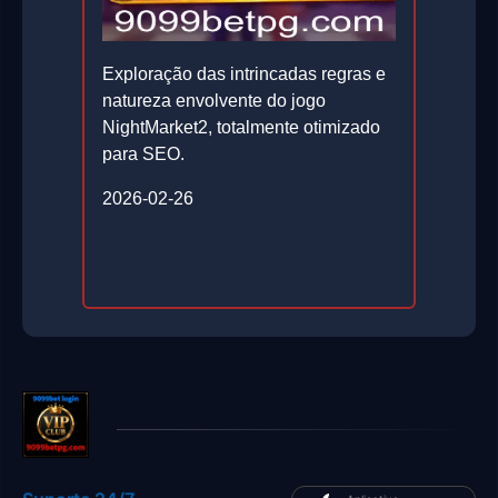
Exploração das intrincadas regras e
natureza envolvente do jogo
NightMarket2, totalmente otimizado
para SEO.
2026-02-26