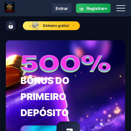
+
Entrar
Registrar<
navegação 9099bet login
barra de controle 9099bet login
Dinheiro grátis!
BÔNUS DO
PRIMEIRO
DEPÓSITO