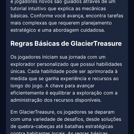
e jogadores novos são guiados através de um
tutorial intuitivo que explica as mecânicas
básicas. Conforme você avança, encontra tarefas
mais complexas que requerem planejamento
estratégico e uma abordagem cuidadosa.
Regras Básicas de GlacierTreasure
Os jogadores iniciam sua jornada com um
explorador personalizado que possui habilidades
únicas. Cada habilidade pode ser aprimorada à
medida que se ganha experiência e recursos ao
longo do jogo. A chave para avançar
eficientemente é equilibrar a exploração com a
administração dos recursos disponíveis.
Em GlacierTreasure, os jogadores se deparam
com uma variedade de desafios, desde soluções
de quebra-cabeças até batalhas estratégicas
contra habitantes locais. As regras básicas