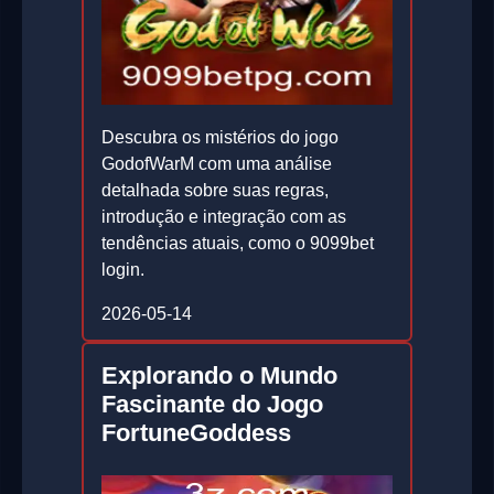
Descubra os mistérios do jogo
GodofWarM com uma análise
detalhada sobre suas regras,
introdução e integração com as
tendências atuais, como o 9099bet
login.
2026-05-14
Explorando o Mundo
Fascinante do Jogo
FortuneGoddess