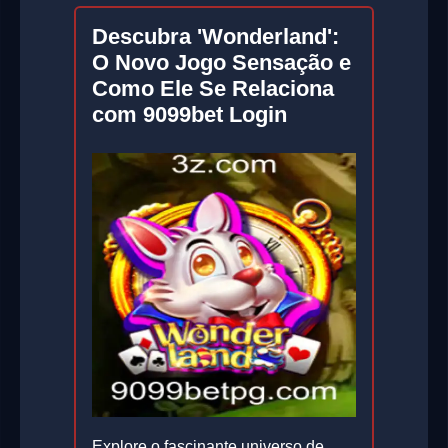
Descubra 'Wonderland':
O Novo Jogo Sensação e
Como Ele Se Relaciona
com 9099bet Login
Explore o fascinante universo de