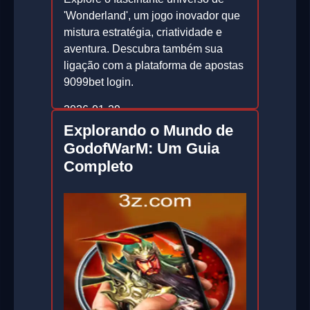
'Wonderland', um jogo inovador que
mistura estratégia, criatividade e
aventura. Descubra também sua
ligação com a plataforma de apostas
9099bet login.
2026-01-29
Explorando o Mundo de
GodofWarM: Um Guia
Completo