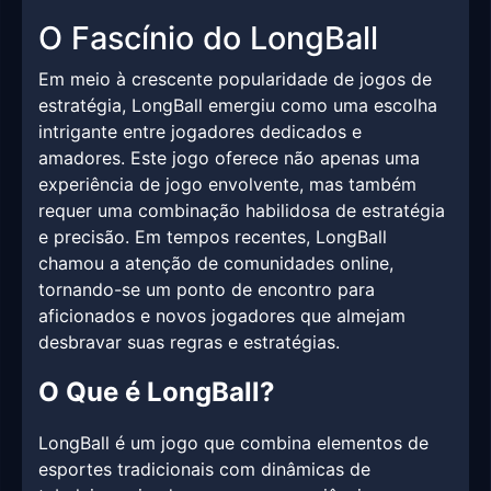
O Fascínio do LongBall
Em meio à crescente popularidade de jogos de
estratégia, LongBall emergiu como uma escolha
intrigante entre jogadores dedicados e
amadores. Este jogo oferece não apenas uma
experiência de jogo envolvente, mas também
requer uma combinação habilidosa de estratégia
e precisão. Em tempos recentes, LongBall
chamou a atenção de comunidades online,
tornando-se um ponto de encontro para
aficionados e novos jogadores que almejam
desbravar suas regras e estratégias.
O Que é LongBall?
LongBall é um jogo que combina elementos de
esportes tradicionais com dinâmicas de