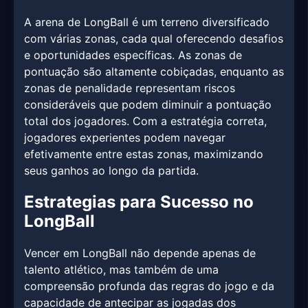
A arena de LongBall é um terreno diversificado
com várias zonas, cada qual oferecendo desafios
e oportunidades específicas. As zonas de
pontuação são altamente cobiçadas, enquanto as
zonas de penalidade representam riscos
consideráveis que podem diminuir a pontuação
total dos jogadores. Com a estratégia correta,
jogadores experientes podem navegar
efetivamente entre estas zonas, maximizando
seus ganhos ao longo da partida.
Estrategias para Sucesso no
LongBall
Vencer em LongBall não depende apenas de
talento atlético, mas também de uma
compreensão profunda das regras do jogo e da
capacidade de antecipar as jogadas dos