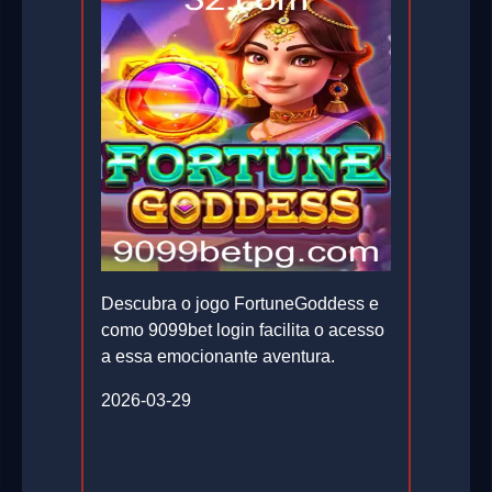
Descubra o jogo FortuneGoddess e
como 9099bet login facilita o acesso
a essa emocionante aventura.
2026-03-29