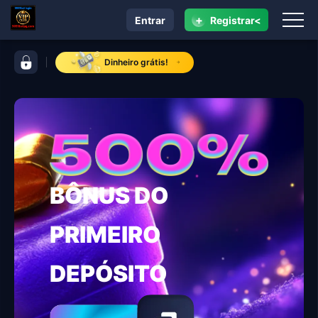
+
Entrar
Registrar<
navegação 9099bet login
barra de controle 9099bet login
Dinheiro grátis!
BÔNUS DO
PRIMEIRO
DEPÓSITO