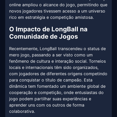
online ampliou o alcance do jogo, permitindo que
novos jogadores tivessem acesso a um universo
rico em estratégia e competição amistosa.
O Impacto de LongBall na
Comunidade de Jogos
Recentemente, LongBall transcendeu o status de
mero jogo, passando a ser visto como um
fenômeno de cultura e interação social. Torneios
locais e internacionais têm sido organizados,
com jogadores de diferentes origens competindo
para conquistar o título de campeão. Esta
dinâmica tem fomentado um ambiente global de
cooperação e competição, onde entusiastas do
jogo podem partilhar suas experiências e
aprender uns com os outros de forma
colaborativa.