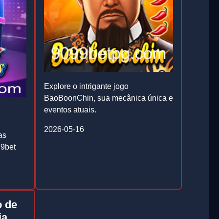
Explore o intrigante jogo
BaoBoonChin, sua mecânica única e
eventos atuais.
2026-05-16
as
99bet
 de
ia