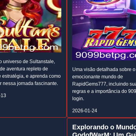
o universo de Sultanstale,
de aventura repleto de
Uma visão detalhada sobre o
 e estratégia, e aprenda como
emocionante mundo de
 nessa jornada fascinante.
RapidGems777, incluindo su
regras e a importância do 90
-13
login.
2026-01-24
Explorando o Mundo
GodofWarM: Um Gu