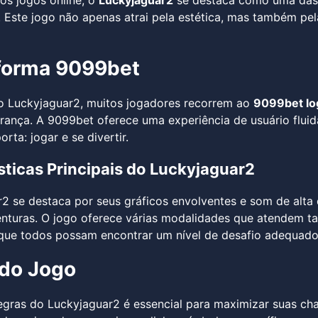
os jogos online, o
Luckyjaguar2
se destaca como uma das 
. Este jogo não apenas atrai pela estética, mas também pel
forma 9099bet
o Luckyjaguar2, muitos jogadores recorrem ao
9099bet lo
rança. A 9099bet oferece uma experiência de usuário flui
rta: jogar e se divertir.
sticas Principais do Luckyjaguar2
2 se destaca por seus gráficos envolventes e som de alta
turas. O jogo oferece várias modalidades que atendem tan
que todos possam encontrar um nível de desafio adequado
 do Jogo
egras do Luckyjaguar2 é essencial para maximizar suas c