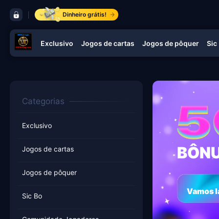
barra de controle 9099bet login
Dinheiro grátis!
Exclusivo
Jogos de cartas
Jogos de pôquer
Sic
navegação 9099bet login
Categorias
Exclusivo
BÔNU
Jogos de cartas
Jogos de pôquer
Vamos l
Sic Bo