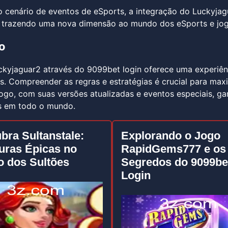
o cenário de eventos de eSports, a integração do Luckyja
, trazendo uma nova dimensão ao mundo dos eSports e jog
o
ckyjaguar2 através do 9099bet login oferece uma experiên
s. Compreender as regras e estratégias é crucial para maxi
ogo, com suas versões atualizadas e eventos especiais, g
s em todo o mundo.
bra Sultanstale:
Explorando o Jogo
uras Épicas no
RapidGems777 e os
 dos Sultões
Segredos do 9099be
Login