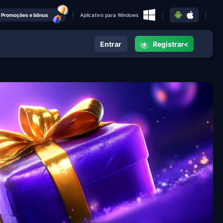
Promoções e bônus
Aplicativo para Windows
+
Entrar
Registrar<