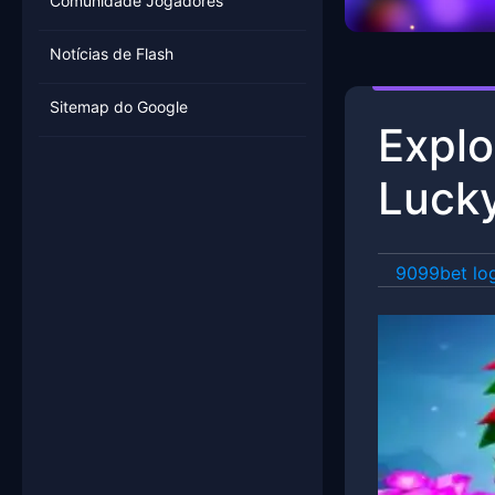
Comunidade Jogadores
Notícias de Flash
Sitemap do Google
Explo
Luck
9099bet lo