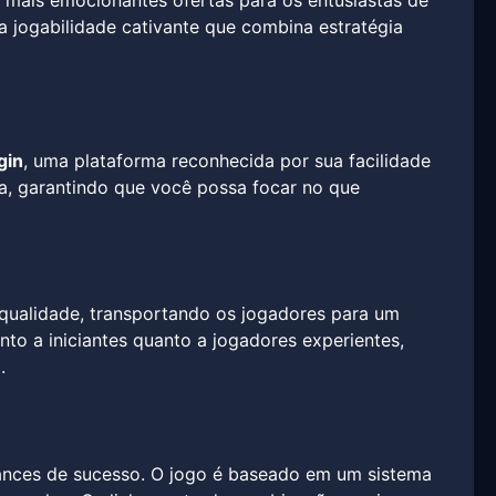
mais emocionantes ofertas para os entusiastas de
a jogabilidade cativante que combina estratégia
gin
, uma plataforma reconhecida por sua facilidade
da, garantindo que você possa focar no que
 qualidade, transportando os jogadores para um
to a iniciantes quanto a jogadores experientes,
.
hances de sucesso. O jogo é baseado em um sistema