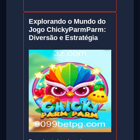
Explorando o Mundo do
Jogo ChickyParmParm:
Diversão e Estratégia