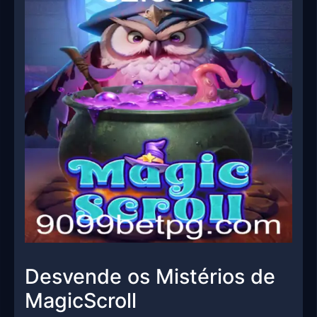
Desvende os Mistérios de
MagicScroll