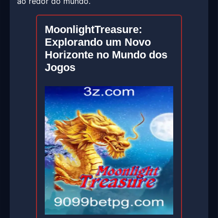
ao redor do mundo.
MoonlightTreasure:
Explorando um Novo
Horizonte no Mundo dos
Jogos