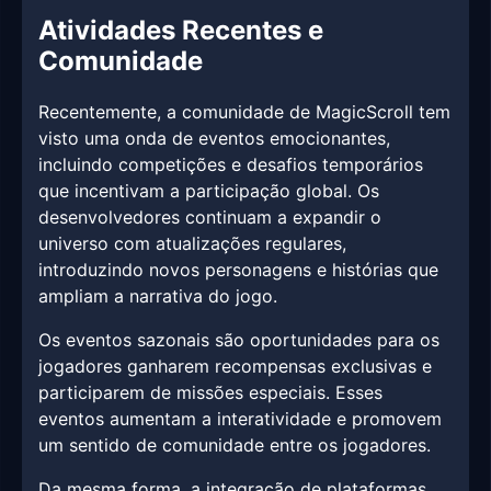
Atividades Recentes e
Comunidade
Recentemente, a comunidade de MagicScroll tem
visto uma onda de eventos emocionantes,
incluindo competições e desafios temporários
que incentivam a participação global. Os
desenvolvedores continuam a expandir o
universo com atualizações regulares,
introduzindo novos personagens e histórias que
ampliam a narrativa do jogo.
Os eventos sazonais são oportunidades para os
jogadores ganharem recompensas exclusivas e
participarem de missões especiais. Esses
eventos aumentam a interatividade e promovem
um sentido de comunidade entre os jogadores.
Da mesma forma, a integração de plataformas