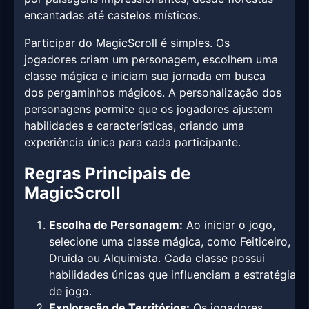
encantadas até castelos místicos.
Participar do MagicScroll é simples. Os
jogadores criam um personagem, escolhem uma
classe mágica e iniciam sua jornada em busca
dos pergaminhos mágicos. A personalização dos
personagens permite que os jogadores ajustem
habilidades e características, criando uma
experiência única para cada participante.
Regras Principais de
MagicScroll
Escolha de Personagem:
Ao iniciar o jogo,
selecione uma classe mágica, como Feiticeiro,
Druida ou Alquimista. Cada classe possui
habilidades únicas que influenciam a estratégia
de jogo.
Exploração de Territórios:
Os jogadores