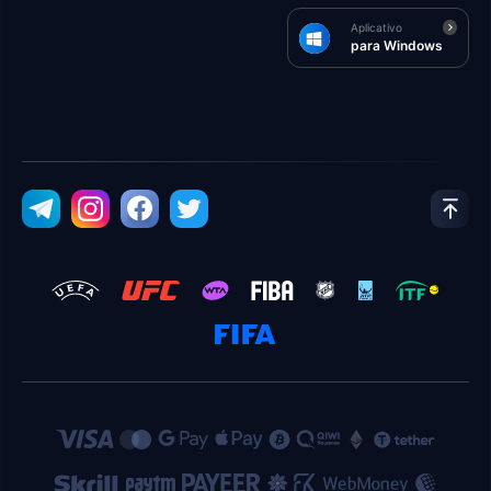
Aplicativo
para Windows